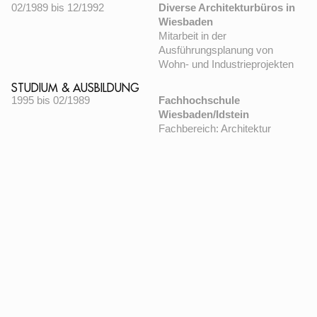
02/1989 bis 12/1992
Diverse Architekturbüros in
Wiesbaden
Mitarbeit in der
Ausführungsplanung von
Wohn- und Industrieprojekten
STUDIUM & AUSBILDUNG
1995 bis 02/1989
Fachhochschule
Wiesbaden/Idstein
Fachbereich: Architektur
Diplomarbeit Abschluss mit
sehr gut bewertet
1983 bis 1985
Universität Frankfurt/Main
Fachbereich: Pädagogik